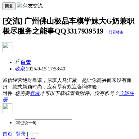
蒲友交流
回复
[交流] 广州佛山极品车模学妹大G奶兼职
极尽服务之能事QQ3317939519
只看楼主
#
1
白雪
收藏
2025-9-15 17:58:40
诚信经营绝对靠谱，原班人马汇聚一起让你高兴而来没有而
归，款式新颖时尚，应有尽有欢迎咨询体验
附件:
您需要
登录
才可以下载或查看附件。没有帐号？
立即注
册
首页
|
登录
|
注册