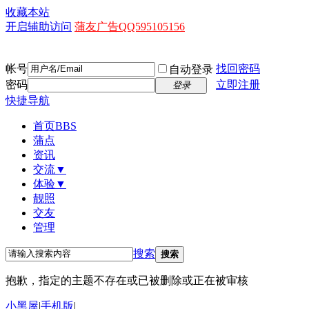
收藏本站
开启辅助访问
蒲友广告QQ595105156
帐号
找回密码
自动登录
密码
立即注册
登录
快捷导航
首页
BBS
蒲点
资讯
交流▼
体验▼
靓照
交友
管理
搜索
搜索
抱歉，指定的主题不存在或已被删除或正在被审核
小黑屋
|
手机版
|