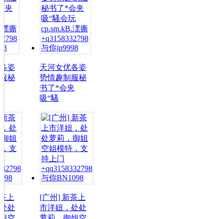
天河女优各姿
天河女优各姿
势情趣制服秘
势情趣制服秘
书了*会夹
书了*会夹
吸“騷
吸“騷
[广州] 新茶上
[广州] 新茶上
市洋妞，处处
市洋妞，处处
萝莉，御姐空
萝莉，御姐空