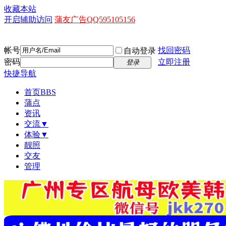
收藏本站
开启辅助访问
蒲友广告QQ595105156
帐号
找回密码
自动登录
密码
立即注册
登录
快捷导航
首页
BBS
蒲点
资讯
交流▼
体验▼
靓照
交友
管理