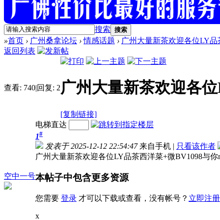
搜索
搜索
»
首页
›
广州桑拿论坛
›
情感话题
›
广州大量新茶欢迎各位LY品茶西洋
返回列表
广州大量新茶欢迎各位L
查看:
740
|
回复:
2
[复制链接]
电梯直达
#
1
发表于 2025-12-12 22:54:47
来自手机
|
只看该作者
广州大量新茶欢迎各位LY品茶西洋菜+微BV1098与你
空中一号
本帖子中包含更多资源
您需要
登录
才可以下载或查看，没有帐号？
立即注册
x