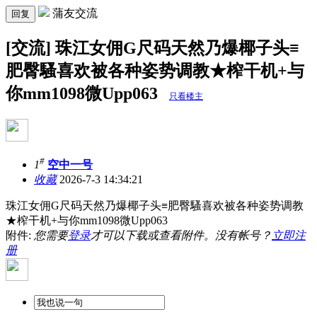
蒲友交流
回复
[交流] 珠江女佣G尺码天然乃爆椰子头≡
肥臀騷喜欢被各种姿势调教★榨干机+与
你mm1098微Upp063
只看楼主
#
1
空中一号
收藏
2026-7-3 14:34:21
珠江女佣G尺码天然乃爆椰子头≡肥臀騷喜欢被各种姿势调教
★榨干机+与你mm1098微Upp063
附件:
您需要
登录
才可以下载或查看附件。没有帐号？
立即注
册