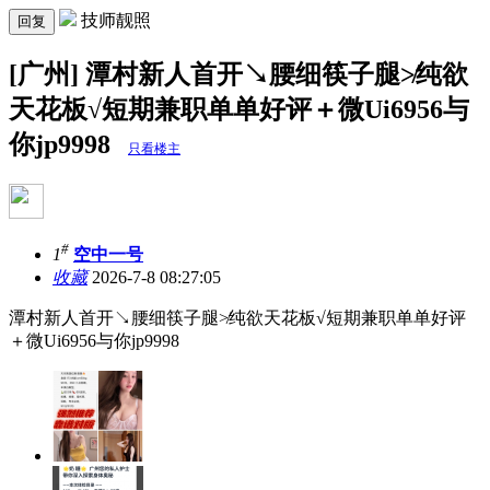
技师靓照
回复
[广州] 潭村新人首开↘腰细筷子腿≯纯欲
天花板√短期兼职单单好评＋微Ui6956与
你jp9998
只看楼主
#
1
空中一号
收藏
2026-7-8 08:27:05
潭村新人首开↘腰细筷子腿≯纯欲天花板√短期兼职单单好评
＋微Ui6956与你jp9998