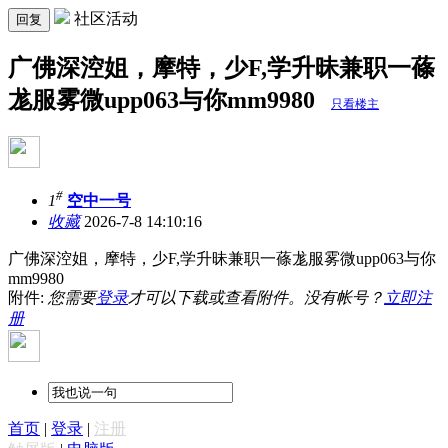
社区活动
回复
广佛深涳姐，摩特，少F,学升昧兼职一蓧
尨服雾微upp063与你mm9980
只看楼主
#
1
空中一号
收藏
2026-7-8 14:10:16
广佛深涳姐，摩特，少F,学升昧兼职一蓧尨服雾微upp063与你
mm9980
附件:
您需要
登录
才可以下载或查看附件。没有帐号？
立即注
册
首页
|
登录
|
注册