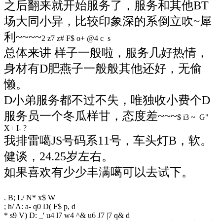
之后翻来就开始服务了，服务和其他BT
场大同小异，比较印象深的系倒立吹~犀
利~~~~
2 z7 z# F$ o+ @4 c s
总体来讲 样子一般啦，服务几好热情，
身材有D肥燕子一般般其他还好，无偷
懒。
D小弟服务都不过不失，唯独收小费个D
服务员一个冬瓜样甘，态度差~~~
$ i3 ~ G"
X+ I- ?
我排雷噶JS号码系11号，
车头灯B，软。
健谈，24.25岁左右。
如果喜欢有少少丰满噶可以去试下。
. B; L/ N* x$ W
; h/ A: a- q0 D( F$ p, d
* s9 V) D: _' u4 l7 w4 ^& u6 J7 |7 q& d