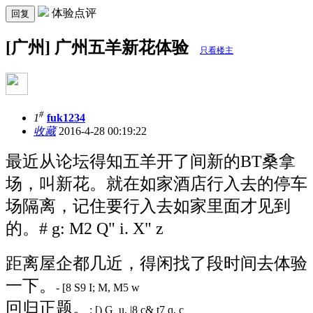
体验点评
回复
[广州] 广州五羊新花体验
只看楼主
#
1
fuk1234
收藏
2016-4-28 00:19:22
最近从论坛得知五羊开了间新的BT桑拿
场，叫新花。
就在如家酒店行入去的停车
场隔离，记住要行入去如家里面才见到
的。
# g: M2 Q" i. X" z
距离屋企都几近，得闲找了段时间去体验
一下。
- [8 S9 I; M, M5 w
回归正题。
: [) G u. |8 c& t7 q, c