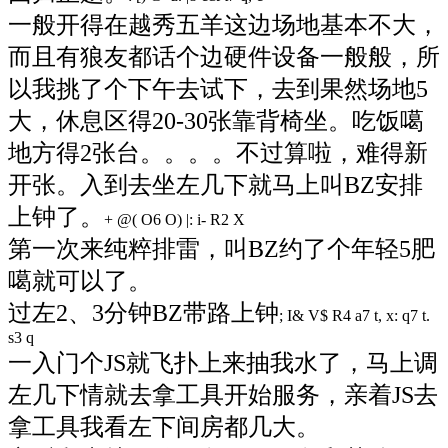
一般开得在越秀五羊这边场地基本不大，
而且有狼友都话个边硬件设备一般般，所
以我挑了个下午去试下，去到果然场地5
大，休息区得20-30张靠背椅坐。吃饭噶
地方得2张台。。。。不过算啦，难得新
开张。入到去坐左几下就马上叫BZ安排
上钟了。
+ @( O6 O) |: i- R2 X
第一次来纯粹排雷，叫BZ约了个年轻5肥
噶就可以了。
过左2、3分钟BZ带路上钟
; I& V$ R4 a7 t, x: q7 t.
s3 q
一入门个JS就飞扑上来抽我水了，马上调
左几下情就去拿工具开始服务，亲着JS去
拿工具我看左下间房都几大。