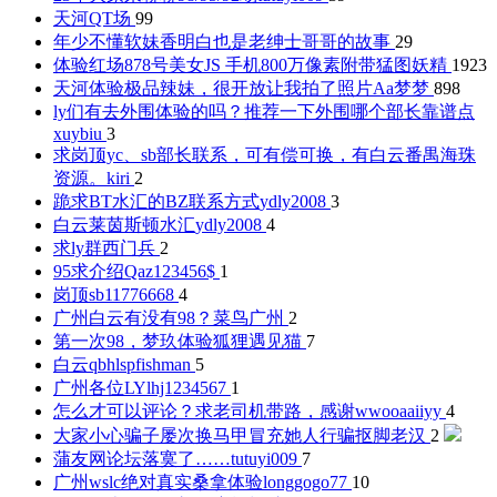
天河QT场
99
年少不懂软妹香明白也是老绅士
哥哥的故事
29
体验红场878号美女JS 手机800万像素附带猛图
妖精
1923
天河体验极品辣妹，很开放让我拍了照片
Aa梦梦
898
ly们有去外围体验的吗？推荐一下外围哪个部长靠谱点
xuybiu
3
求岗顶yc、sb部长联系，可有偿可换，有白云番禺海珠
资源。
kiri
2
跪求BT水汇的BZ联系方式
ydly2008
3
白云莱茵斯顿水汇
ydly2008
4
求ly群
西门兵
2
95求介绍
Qaz123456$
1
岗顶sb
11776668
4
广州白云有没有98？
菜鸟广州
2
第一次98，梦玖体验
狐狸遇见猫
7
白云qbh
lspfishman
5
广州各位LY
lhj1234567
1
怎么才可以评论？求老司机带路，感谢
wwooaaiiyy
4
大家小心骗子屡次换马甲冒充她人行骗
抠脚老汉
2
蒲友网论坛落寞了……
tutuyi009
7
广州wslc绝对真实桑拿体验
longgogo77
10