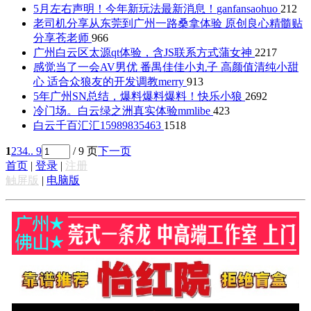
5月左右声明！今年新玩法最新消息！
ganfansaohuo
212
老司机分享从东莞到广州一路桑拿体验 原创良心精髓贴
分享
苍老师
966
广州白云区太源qt体验，含JS联系方式
蒲女神
2217
感觉当了一会AV男优 番禺佳佳小丸子 高颜值清纯小甜
心 适合众狼友的开发调教
merry
913
5年广州SN总结，爆料爆料爆料！
快乐小狼
2692
冷门场。白云绿之洲真实体验
mmlibe
423
白云千百汇汇
15989835463
1518
1
2
3
4
.. 9
/ 9 页
下一页
首页
|
登录
|
注册
触屏版
|
电脑版