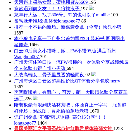
天河遇上极品女郎，蜜桃翘臂
A6669
195
竟然遇到前女友！！！
狼族浪子
197
龙年行大运，找了806号。92的也可以了
mmlibe
109
番禺塘步维J桑拿体验
longgogo77
86
推荐一个不错的新场。新嘉豪桑拿（全套）
快乐小狼
1587
本小狼也分享一下广州出差约黑丝OL装秘书 图图图
小
猪佩奇
1666
白云00后美女小猫咪，嫩，FW不错95油 满足而归
Wanghou007
391
广州天河体验口技一流FW很棒的一次体验分享战绩纯属
个人体验心得
广州小男孩
694
大战高端女，骨子里显透的骚
雨夜
92
广州海珠区白云区超高性价比QT体验分享包胶
merry
1367
声音嗲嗲的，有耐心 ，可爱，萌，大眼睛体验分享
赛车
选手
226
陪老板豪哥浪到快活林茶吧，体验真正一字马，服务超
好评JS，附战图，冒死偷拍
蒲场老狼
1670
记广州桑拿“汇都“韩式诱惑+部分JS分享”！！！
longgogo77
1404
曼国美丽汇之手哥圣战点钟红牌舌后体验
蒲女神
1253