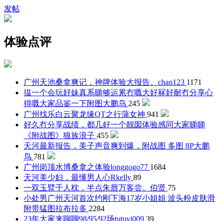
发帖
体验点评
广州天池桑拿爽记，神牌体验大报告。
chan123
1171
揾一个会玩好妹真系睇够运累冇嘅大好冧好耐冇分享心
得嘅大家品鉴一下附图
大鹏鸟
245
广州找乐白云聚龙缘QT之行
蒲女神
941
好久冇分享战绩，都几好一个靓囡体验感同大家睇睇
《附战图》
狼族浪子
455
天河最新报告，美子声音爽到爆，附战图 多图 8P
大鹏
鸟
781
广州岗顶水博桑拿之体验
longgogo77
1684
天河美少妇，最懂男人心
Rkelly
89
一双玉臂千人枕，半点朱唇万客尝。
伯贤
75
小处男广州天河首次约刚下海17岁小姐姐 波头粉皮肤滑
附带猛图
拉布拉多
2284
23年大家来聊聊98/95/92场
tutuyi009
39